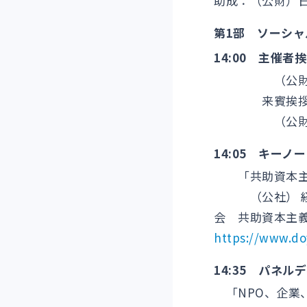
助成：（公財）
第1部 ソーシ
14:00 主催者
（公財）日本
来賓挨
（公財）日本
14:05 キーノ
「共助資本主義
（公社） 経済
会 共助資本主
https://www.doy
14:35 パネル
「NPO、企業