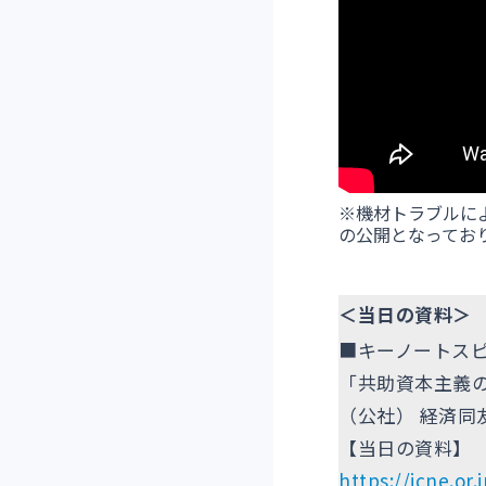
※機材トラブルに
の公開となってお
＜当日の資料＞
■キーノートス
「共助資本主義の
（公社） 経済同
【当日の資料】
https://jcne.or