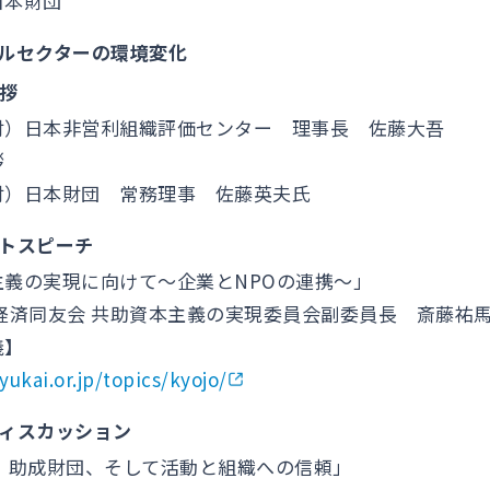
日本財団
ャルセクターの環境変化
挨拶
非営利組織評価センター 理事長 佐藤大吾
拶
財団 常務理事 佐藤英夫氏
ートスピーチ
の実現に向けて～企業とNPOの連携～」
同友会 共助資本主義の実現委員会副委員長 斎藤祐馬
義】
ukai.or.jp/topics/kyojo/
ディスカッション
、助成財団、そして活動と組織への信頼」