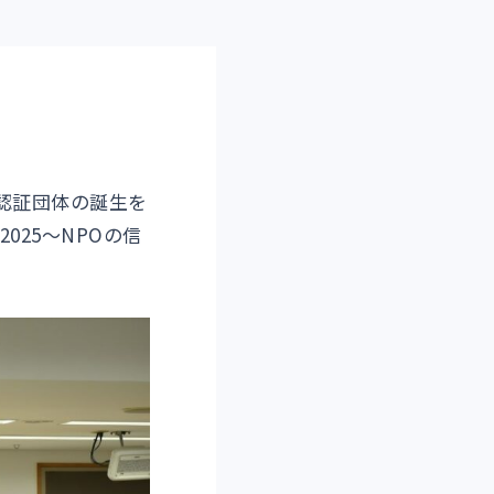
認証団体の誕生を
025～NPOの信