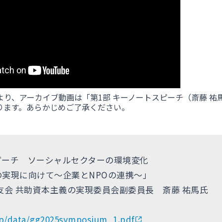
より、アーカイブ動画は「第1部 キーノートスピーチ（斎藤 祐
ります。あらかじめご了承ください。
ピーチ ソーシャルセクターの環境変化
実現に向けて～企業とNPOの連携～」
友会 共助資本主義の実現委員会副委員長 斎藤 祐馬氏
.jp/data/gg2025symposium_1.pdf