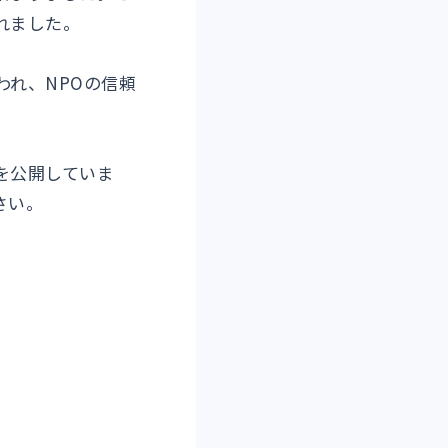
れました。
れ、NPOの信頼
を公開していま
さい。