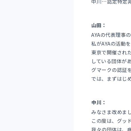
中川…認定特定非
山田：
AYAの代表理事
私がAYAの活動
東京で開催された
している団体が
グマークの認証
では、まずはじめ
中川：
みなさま改めまし
この度は、グッ
我々の団体は、