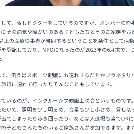
まして、私もドクターをしているのですが、メンバーの約
トにその病気や障がいのある子どもたちとそのご家族をお
人以上の医療従事者が帯同するということを条件として活動
を登記しており、NPOになったのが2023年の6月末で、
た。
して、例えばスポーツ観戦にお連れするだとかプラネタリ
に旅行に連れて行ったりそんなこともしています。
しているのが、インクルーシブ映画上映会というものです
ただいて、照明を少し明るめ、音量も少し小さめ、貸し切
が出てしまったり歩き回ったり、あとは入退場も全てOK
害の子どもさんたちのいるご家族さんが参加できます。ま