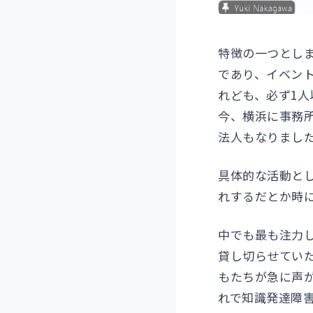
特徴の一つとし
であり、イベン
れども、必ず1
今、横浜に事務所
法人もなりまし
具体的な活動と
れするだとか時
中でも最も注力
貸し切らせてい
もたちが急に声
れで知識発達障