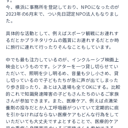
今、横浜に事務所を登記しており、NPOになったのが
2023年の6月末で、つい先日認定NPO法人もなりまし
た。
具体的な活動として、例えばスポーツ観戦にお連れす
るだとかプラネタリウムの鑑賞にお連れするだとか時
に旅行に連れて行ったりそんなこともしています。
中でも最も注力しているのが、インクルーシブ映画上
映会というものです。シアターを一つ貸し切らせてい
ただいて、照明を少し明るめ、音量も少し小さめ、貸
し切っているので子どもたちが急に声が出てしまった
り歩き回ったり、あとは入退場も全てOKにする。比較
的これで知識発達障害の子どもさんたちのいるご家族
さんが参加できます。また、医療ケア、例えば点滴栄
養剤の投与だとか人工呼吸器がついていて定期的に痰
を引かなければならない医療ケアもどんな行為をして
いただいても大丈夫ですよとすることで、医療的ケア
児や重症心身障害児のいるご家族さんも参加できる、