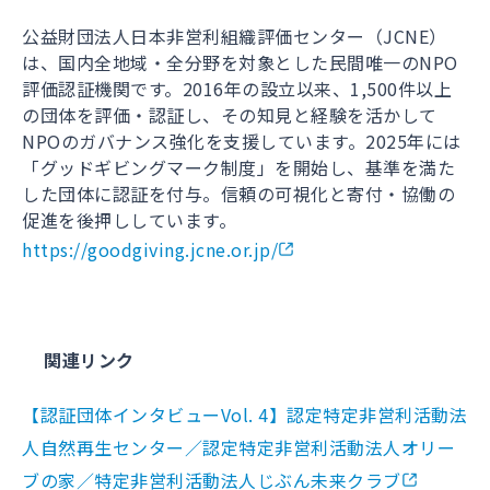
公益財団法人日本非営利組織評価センター（JCNE）
は、国内全地域・全分野を対象とした民間唯一のNPO
評価認証機関です。2016年の設立以来、1,500件以上
の団体を評価・認証し、その知見と経験を活かして
NPOのガバナンス強化を支援しています。2025年には
「グッドギビングマーク制度」を開始し、基準を満た
した団体に認証を付与。信頼の可視化と寄付・協働の
促進を後押ししています。
https://goodgiving.jcne.or.jp/
関連リンク
【認証団体インタビューVol. 4】認定特定非営利活動法
人自然再生センター／認定特定非営利活動法人オリー
ブの家／特定非営利活動法人じぶん未来クラブ