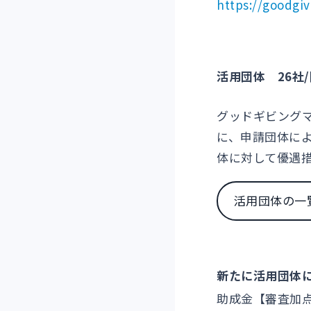
https://goodgiv
活用団体 26社/
グッドギビング
に、申請団体に
体に対して優遇
活用団体の一
新たに活用団体
助成金【審査加